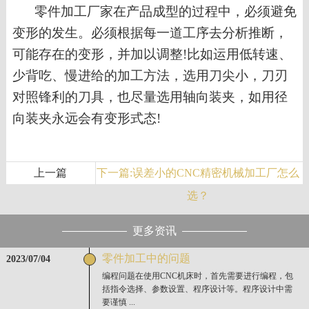
零件加工厂家在产品成型的过程中，必须避免
变形的发生。必须根据每一
道工序去分析推断
，
可能存在的变形，并加以调整
!
比如
运用低转速
、
少背吃
、
慢进给
的加工方法，
选用刀尖小，刀刃
对照锋利的刀具，也尽量选用轴向装夹，如用径
向
装夹
永远会有变形式态
!
上一篇
下一篇:误差小的CNC精密机械加工厂怎么
选？
更多资讯
零件加工中的问题
2023/07/04
编程问题在使用CNC机床时，首先需要进行编程，包
括指令选择、参数设置、程序设计等。程序设计中需
要谨慎 ...