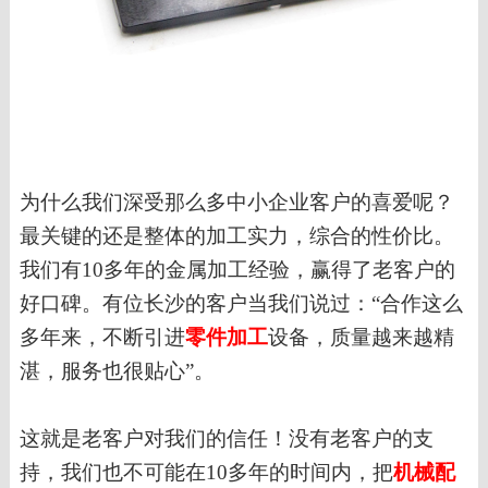
为什么
我们
深受
那么多中小企业客户
的喜爱呢？
最关键的还是整体的加工实力，综合的性价比。
我们有
10多
年的
金属加工
经验，赢得了
老客户
的
好口碑
。
有位
长沙
的客户
当我们说过
：
“合作这么
多年来，不断引进
零件加工
设备，质量越来越
精
湛
，服务也很贴心
”。
这
就是老
客户对
我们
的信任
！没有老客户的支
持，我们也不可能在
10多年的时间内，把
机械配